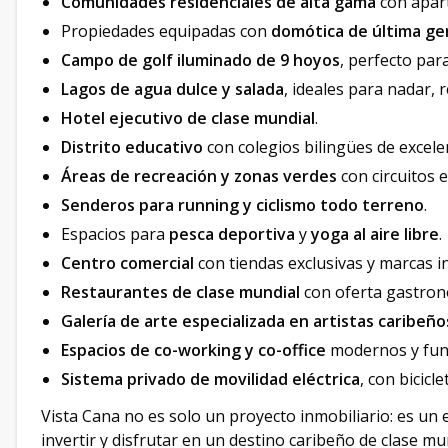
Comunidades residenciales de alta gama
con apart
Propiedades equipadas con
domótica de última ge
Campo de golf iluminado de 9 hoyos
, perfecto par
Lagos de agua dulce y salada
, ideales para nadar, 
Hotel ejecutivo de clase mundial
.
Distrito educativo
con colegios bilingües de excele
Áreas de recreación y zonas verdes
con circuitos e
Senderos para running y ciclismo todo terreno
.
Espacios para
pesca deportiva
y
yoga al aire libre
.
Centro comercial
con tiendas exclusivas y marcas i
Restaurantes de clase mundial
con oferta gastronó
Galería de arte especializada en artistas caribeño
Espacios de co-working y co-office
modernos y func
Sistema privado de movilidad eléctrica
, con bicicl
Vista Cana no es solo un proyecto inmobiliario: es un 
invertir y disfrutar en un destino caribeño de clase mu