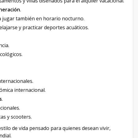
amentos y villas diseñados para el alquiler vacacional.
neración
.
a jugar también en horario nocturno.
relajarse y practicar deportes acuáticos.
ncia.
cológicos.
nternacionales.
mica internacional.
s
.
ionales.
etas y scooters.
estilo de vida pensado para quienes desean vivir,
ndial.