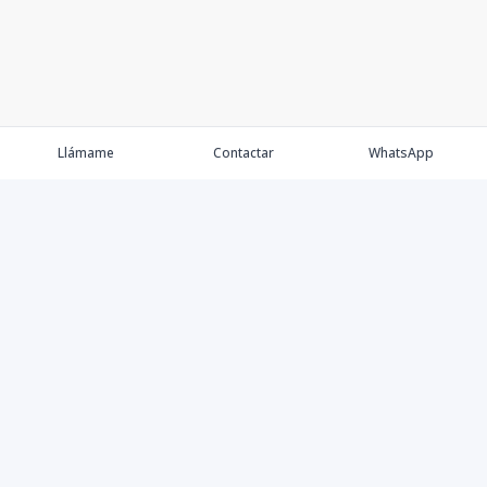
Llámame
Contactar
WhatsApp
Propiedades
Agentes
Nosotros
Contacto