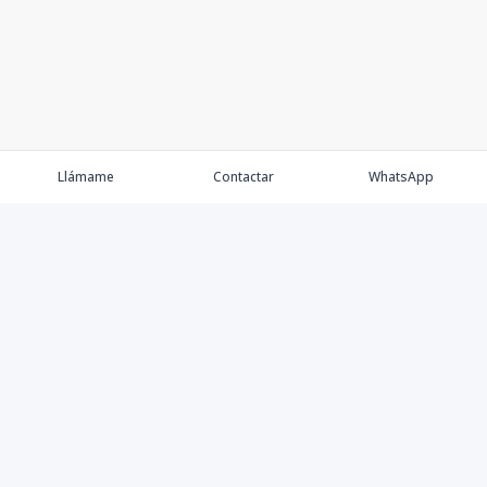
Llámame
Contactar
WhatsApp
Propiedades
Agentes
Nosotros
Contacto