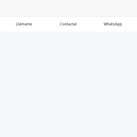
Llámame
Contactar
WhatsApp
Propiedades
Agentes
Nosotros
Contacto
Instagram