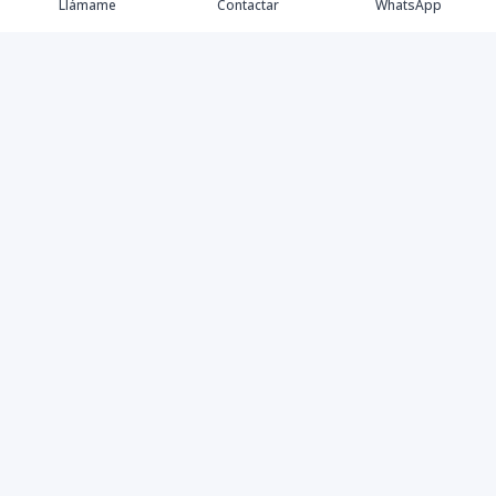
Llámame
Contactar
WhatsApp
Propiedades
Agentes
Nosotros
Contacto
Instagram
©
2026
Yesbellrealestate SRL
,
Todos los derechos
reservados
Powered by
AlterEstate