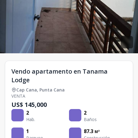
Vendo apartamento en Tanama
Lodge
Cap Cana
,
Punta Cana
VENTA
US$ 145,000
2
2
Hab.
Baños
1
87.3
M²
Parqueo
Construcción