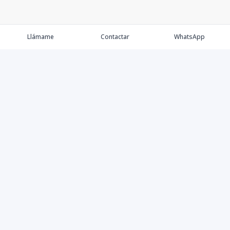
Llámame
Contactar
WhatsApp
Propiedades
Agentes
Nosotros
Contacto
Instagram