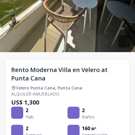
Rento Moderna Villa en Velero at
Punta Cana
Velero Punta Cana
,
Punta Cana
ALQUILER AMUEBLADO
US$ 1,300
2
2
Hab.
Baños
2
160
M²
Parqueo
Construcción