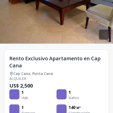
Rento Exclusivo Apartamento en Cap
Cana
Cap Cana
,
Punta Cana
ALQUILER
US$ 2,500
1
1
Hab.
Baños
1
140
M²
Parqueo
Construcción