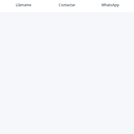
Llámame
Contactar
WhatsApp
Propiedades
Agentes
Nosotros
Contacto
Instagram
©
2026
Yesbellrealestate SRL
,
Todos los derechos
reservados
Powered by
AlterEstate