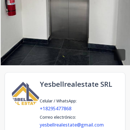
Yesbellrealestate SRL
Celular / WhatsApp
:
+18295477868
Correo electrónico
:
yesbellrealestate@gmail.com