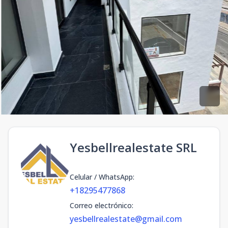
Yesbellrealestate SRL
Celular / WhatsApp
:
+18295477868
Correo electrónico
:
yesbellrealestate@gmail.com