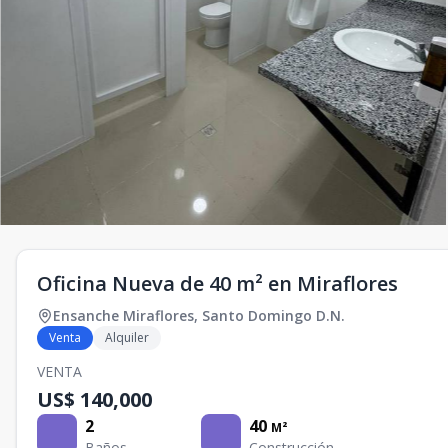
Oficina Nueva de 40 m² en Miraflores
Ensanche Miraflores
,
Santo Domingo D.N.
Venta
Alquiler
VENTA
US$ 140,000
2
40
M²
Baños
Construcción