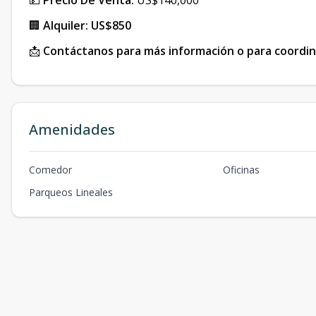
💵
Precio De Venta:
US$140,000
🏢
Alquiler:
US$850
📩
Contáctanos para más información o para coordina
Amenidades
Comedor
Oficinas
Parqueos Lineales