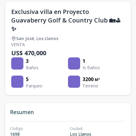
Exclusiva villa en Proyecto
Guavaberry Golf & Country Club 🏡⛳
✨
San José
,
Los Llanos
VENTA
US$ 470,000
3
1
Baños
½ Baños
5
3200
M²
Parqueo
Terreno
Resumen
Código
:
Ciudad
:
1698
Los Llanos