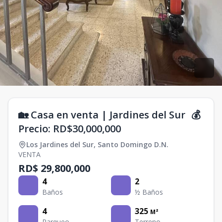
🏡 Casa en venta | Jardines del Sur 💰
Precio: RD$30,000,000
Los Jardines del Sur
,
Santo Domingo D.N.
VENTA
RD$ 29,800,000
4
2
Baños
½ Baños
4
325
M²
Parqueo
Terreno