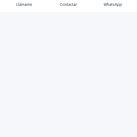
Llámame
Contactar
WhatsApp
Propiedades
Agentes
Nosotros
Contacto
Instagram
©
2026
Yesbellrealestate SRL
,
Todos los derechos
reservados
Powered by
AlterEstate