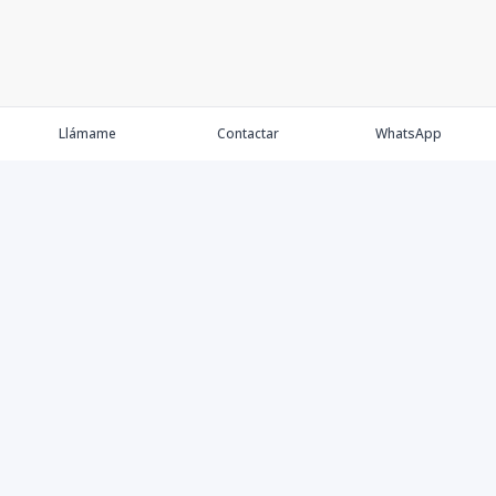
Llámame
Contactar
WhatsApp
Propiedades
Agentes
Nosotros
Contacto