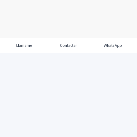
Llámame
Contactar
WhatsApp
Propiedades
Agentes
Nosotros
Contacto