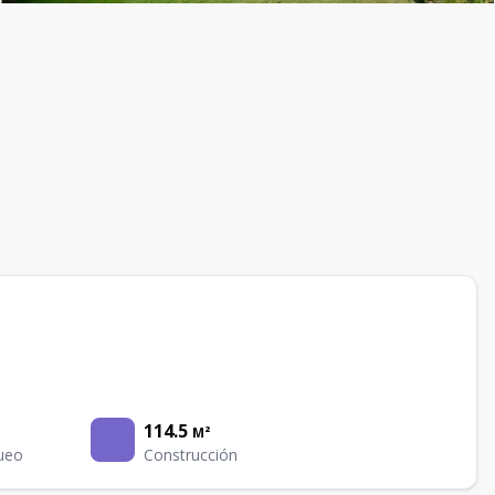
114.5
M²
ueo
Construcción