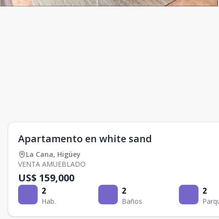
Apartamento en white sand
La Cana
,
Higüey
VENTA AMUEBLADO
US$ 159,000
2
2
2
Hab.
Baños
Parq