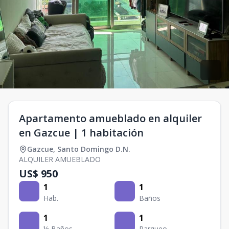
Apartamento amueblado en alquiler
en Gazcue | 1 habitación
Gazcue
,
Santo Domingo D.N.
ALQUILER AMUEBLADO
US$ 950
1
1
Hab.
Baños
1
1
½ Baños
Parqueo